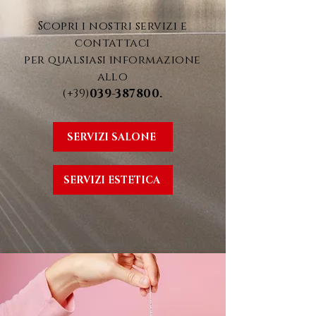
Scopri i nostri servizi e
contattaci
per qualsiasi informazione
allo
(+39)
039-387800
.
SERVIZI SALONE
SERVIZI ESTETICA