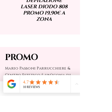
DEPILAZIONE
LASER DIODO 808
PROMO 19,90€ A
ZONA
PROMO
Mario Passoni Parrucchiere &
Centro Estetico è un’icona di
stile e professionalità a Monza
dal 1971.
Phone
Email
Facebook
Il nostro salone offre una
vasta gamma di servizi dedicati
alla cura dei capelli e alla