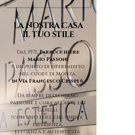
LA NOSTRA CASA
IL TUO STILE
Dal 1971,
Parrucchiere
Mario Passoni
è un punto di riferimento
nel cuore di Monza,
in Via Francesco Crispi 6
.​
Da sempre dedichiamo
passione e cura all’arte dei
capelli,
con uno stile che unisce
esperienza,
eleganza e autenticità.