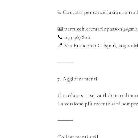
6. Contatti per cancellazioni o rim
📧
parrucchieremariopassoni@gma
📞 039 387800
📍 Via Francesco Crispi 6, 20900
⸻
7. Aggiornamenti
Il titolare si riserva il diritto di
La versione più recente sarà sempre
⸻
Collegamenti utili