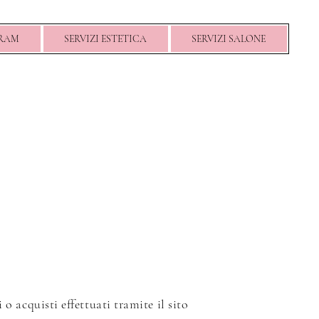
Menu
GRAM
SERVIZI ESTETICA
SERVIZI SALONE
o acquisti effettuati tramite il sito