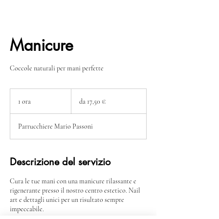
Manicure
Coccole naturali per mani perfette
da
17,50
1 ora
1
da 17,50 €
€
o
r
Parrucchiere Mario Passoni
Descrizione del servizio
Cura le tue mani con una manicure rilassante e
rigenerante presso il nostro centro estetico. Nail
art e dettagli unici per un risultato sempre
impeccabile.