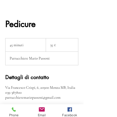
Pedicure
35
€
45 minuti
4
35 €
5
m
Parrucchiere Mario Passoni
i
n
u
t
Dettagli di contatto
i
Via Francesco Crispi, 6, 20900 Monza MB, Italia
039-387800
parrucchieremariopassoni@gmail.com
Phone
Email
Facebook